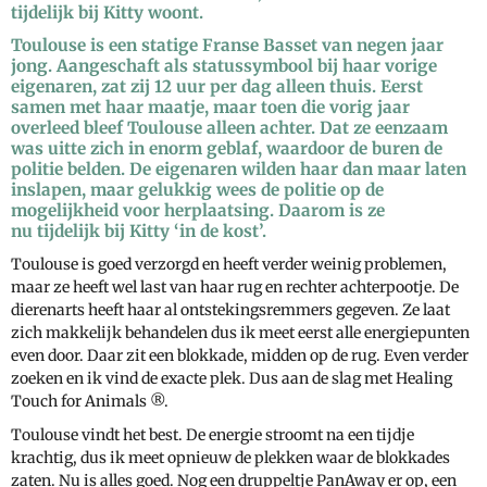
tijdelijk bij Kitty woont.
Toulouse is een statige Franse Basset van negen jaar
jong. Aangeschaft als statussymbool bij haar vorige
eigenaren, zat zij 12 uur per dag alleen thuis. Eerst
samen met haar maatje, maar toen die vorig jaar
overleed bleef Toulouse alleen achter. Dat ze eenzaam
was uitte zich in enorm geblaf, waardoor de buren de
politie belden. De eigenaren wilden haar dan maar laten
inslapen, maar gelukkig wees de politie op de
mogelijkheid voor herplaatsing. Daarom is ze
nu tijdelijk bij Kitty ‘in de kost’.
Toulouse is goed verzorgd en heeft verder weinig problemen,
maar ze heeft wel last van haar rug en rechter achterpootje. De
dierenarts heeft haar al ontstekingsremmers gegeven. Ze laat
zich makkelijk behandelen dus ik meet eerst alle energiepunten
even door. Daar zit een blokkade, midden op de rug. Even verder
zoeken en ik vind de exacte plek. Dus aan de slag met Healing
Touch for Animals ®.
Toulouse vindt het best. De energie stroomt na een tijdje
krachtig, dus ik meet opnieuw de plekken waar de blokkades
zaten. Nu is alles goed. Nog een druppeltje PanAway er op, een