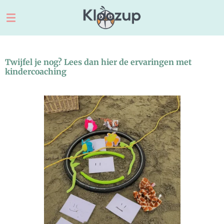
Ga
direct
naar
de
hoofdinhoud
Twijfel je nog? Lees dan hier de ervaringen met
kindercoaching